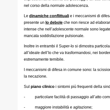
nel corso della normale adolescenza.
Le
dinamiche conflittuali
e i meccanismi di difesa
presente un
Io debole
che non riesce ad elaborar
intense che nell’adolescente normale sono legate a
mancata soddisfazione pulsionale.
Inoltre in entrambi il Super-Io si dimostra partico
all’ideale dell’Io che va trasformandosi, nei borde
estremamente temibile.
I meccanismi di difesa in comune sono: la scission
la necazione.
Sul
piano clinico
i sintomi più frequenti della si
- particolare facilità di passaggio all’atto come i
- maggiore instabilità e agitazione;