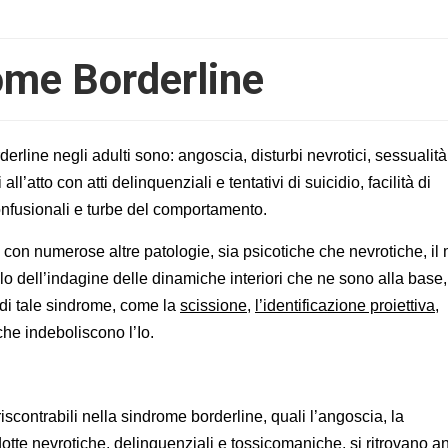
ome Borderline
derline negli adulti sono: angoscia, disturbi nevrotici, sessualit
ll’atto con atti delinquenziali e tentativi di suicidio, facilità di
onfusionali e turbe del comportamento.
 con numerose altre patologie, sia psicotiche che nevrotiche, il
llo dell’indagine delle dinamiche interiori che ne sono alla base
 di tale sindrome, come la
scissione
,
l’identificazione proiettiva
,
che indeboliscono l’Io.
iscontrabili nella sindrome borderline, quali l’angoscia, la
ndotte nevrotiche, delinquenziali e tossicomaniche, si ritrovano 