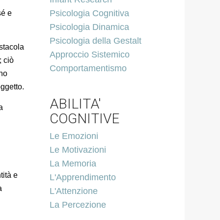
Psicologia Cognitiva
sé e
Psicologia Dinamica
Psicologia della Gestalt
stacola
Approccio Sistemico
 ciò
Comportamentismo
ono
oggetto.
ABILITA'
a
COGNITIVE
Le Emozioni
Le Motivazioni
La Memoria
tità e
L'Apprendimento
a
L'Attenzione
La Percezione