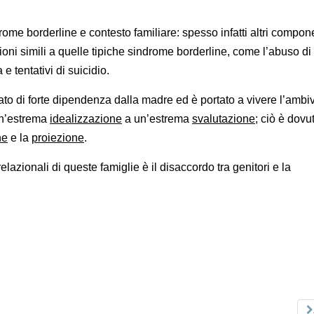
rome borderline e contesto familiare: spesso infatti altri compon
oni simili a quelle tipiche sindrome borderline, come l’abuso di 
e tentativi di suicidio.
ato di forte dipendenza dalla madre ed è portato a vivere l’amb
un’estrema
idealizzazione
a un’estrema
svalutazione
; ciò è dovu
ne
e la
proiezione
.
lazionali di queste famiglie è il disaccordo tra genitori e la