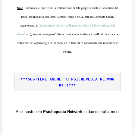
Note
: l’ideazione e l’inizio della realizzazione di tale progetto risale al settembre del
1998, per iniziativa del Dott. Alessio Penzo e della Dott.ssa Loredana Scalini
appartenenti all’
International Society of Psychology
(
Società Internazionale di
Psicologia
), associazione quest’ultima il cui scopo fondante è quello di facilitare la
diffusione della psicologia nel mondo sia in termini di conoscenze che in termini di
servizi.
***SOSTIENI ANCHE TU PSICHEPEDIA NETWOR
K!!!
***
Puoi sostenere
Psichepedia Network
in due semplici modi: