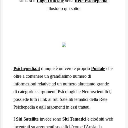
sinistra il
Logo Ufficiale
della
Rete Psichepedia
,
illustrato qui sotto:
Psichepedia.it
dunque è un vero e proprio
Portale
che
oltre a contenere un grandissimo numero di
informazioni relative ad un numero altrettanto grande
di categorie e argomenti Psicologici e Neuroscientifici,
possiede tutti i link ai Siti Satelliti tematici della Rete
Psichepedia e agli argomenti in essi trattati.
I
Siti Satellite
invece sono
Siti Tematici
e cioé siti web
incentrati su argomenti specifici (come l'Ansia, la