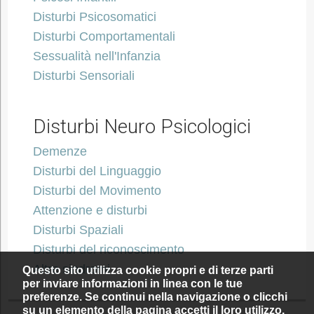
Disturbi Psicosomatici
Disturbi Comportamentali
Sessualità nell'Infanzia
Disturbi Sensoriali
Disturbi Neuro Psicologici
Demenze
Disturbi del Linguaggio
Disturbi del Movimento
Attenzione e disturbi
Disturbi Spaziali
Disturbi del riconoscimento
Altre sindromi
Questo sito utilizza cookie propri e di terze parti
per inviare informazioni in linea con le tue
preferenze. Se continui nella navigazione o clicchi
su un elemento della pagina accetti il loro utilizzo.