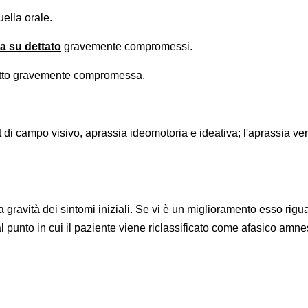
lla orale.
ra su dettato
gravemente compromessi.
ritto gravemente compromessa.
t di campo visivo, aprassia ideomotoria e ideativa; l'aprassia ve
 gravità dei sintomi iniziali. Se vi è un miglioramento esso rigua
l punto in cui il paziente viene riclassificato come afasico amne