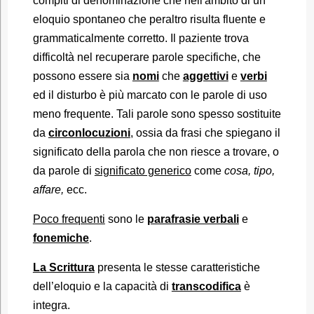
compiti di denominazione che nell'ambito di un
eloquio spontaneo che peraltro risulta fluente e
grammaticalmente corretto. Il paziente trova
difficoltà nel recuperare parole specifiche, che
possono essere sia
nomi
che
aggettivi
e
verbi
ed il disturbo è più marcato con le parole di uso
meno frequente. Tali parole sono spesso sostituite
da
circonlocuzioni
, ossia da frasi che spiegano il
significato della parola che non riesce a trovare, o
da parole di
significato generico
come
cosa, tipo,
affare,
ecc.
Poco frequenti
sono le
parafrasie verbali
e
fonemiche
.
La Scrittura
presenta le stesse caratteristiche
dell’eloquio e la capacità di
transcodifica
è
integra.