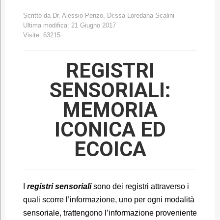
Scritto da
Dr. Alessio Penzo, Dr.ssa Loredana Scalini
Ultima modifica: 21 Giugno 2017
Visite: 63215
REGISTRI
SENSORIALI:
MEMORIA
ICONICA ED
ECOICA
I
registri sensoriali
sono dei registri attraverso i
quali scorre l’informazione, uno per ogni modalità
sensoriale, trattengono l’informazione proveniente