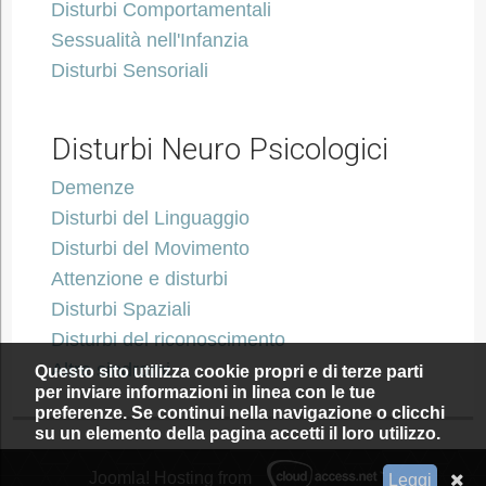
Disturbi Comportamentali
Sessualità nell'Infanzia
Disturbi Sensoriali
Disturbi Neuro Psicologici
Demenze
Disturbi del Linguaggio
Disturbi del Movimento
Attenzione e disturbi
Disturbi Spaziali
Disturbi del riconoscimento
Altre sindromi
Questo sito utilizza cookie propri e di terze parti
per inviare informazioni in linea con le tue
preferenze. Se continui nella navigazione o clicchi
su un elemento della pagina accetti il loro utilizzo.
Joomla! Hosting from
Leggi