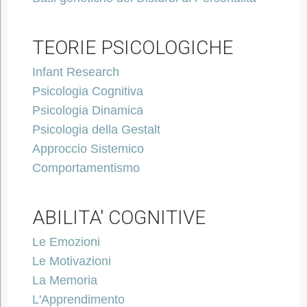
TEORIE PSICOLOGICHE
Infant Research
Psicologia Cognitiva
Psicologia Dinamica
Psicologia della Gestalt
Approccio Sistemico
Comportamentismo
ABILITA' COGNITIVE
Le Emozioni
Le Motivazioni
La Memoria
L'Apprendimento