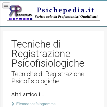
Tecniche di
Registrazione
Psicofisiologiche
Tecniche di Registrazione
Psicofisiologiche
Altri articoli...
Elettroencefalogramma