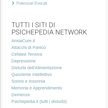
Potenziali Evocati
TUTTI I SITI DI
PSICHEPEDIA NETWORK
AnsiaCure.it
Attacchi di Panico
Cefalea Tensiva
Depressione
Disturbi dell'Alimentazione
Quoziente Intellettivo
Sonno e Insonnia
Memoria e Apprendimento
Demenze
Psichepedia.it (tutti i disturbi)