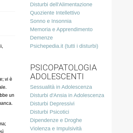
Disturbi dell'Alimentazione
Quoziente Intellettivo
Sonno e Insonnia
Memoria e Apprendimento
Demenze
Psichepedia.it (tutti i disturbi)
i,
PSICOPATOLOGIA
ADOLESCENTI
; vi è
Sessualità in Adolescenza
ale.
Disturbi d'Ansia in Adolescenza
ebbe un
 manca.
Disturbi Depressivi
Disturbi Psicotici
Dipendenze e Droghe
ma;
Violenza e Impulsività
sì