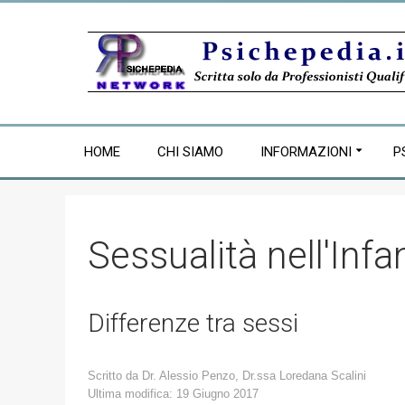
HOME
CHI SIAMO
INFORMAZIONI
P
Sessualità nell'Infa
Differenze tra sessi
Scritto da
Dr. Alessio Penzo, Dr.ssa Loredana Scalini
Ultima modifica: 19 Giugno 2017