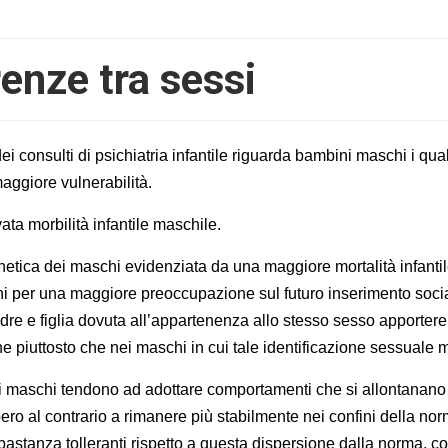
renze tra sessi
i consulti di psichiatria infantile riguarda bambini maschi i qual
aggiore vulnerabilità.
ata morbilità infantile maschile.
enetica dei maschi evidenziata da una maggiore mortalità infantile
chi per una maggiore preoccupazione sul futuro inserimento soci
madre e figlia dovuta all’appartenenza allo stesso sesso apporter
ne piuttosto che nei maschi in cui tale identificazione sessuale
re i maschi tendono ad adottare comportamenti che si allontanano
o al contrario a rimanere più stabilmente nei confini della nor
astanza tolleranti rispetto a questa dispersione dalla norma, co