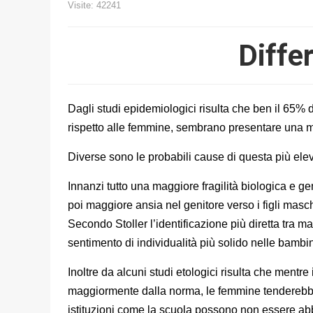
Visite: 42241
Diffe
Dagli studi epidemiologici risulta che ben il 65% de
rispetto alle femmine, sembrano presentare una m
Diverse sono le probabili cause di questa più elev
Innanzi tutto una maggiore fragilità biologica e g
poi maggiore ansia nel genitore verso i figli mas
Secondo Stoller l’identificazione più diretta tra 
sentimento di individualità più solido nelle bambi
Inoltre da alcuni studi etologici risulta che ment
maggiormente dalla norma, le femmine tenderebber
istituzioni come la scuola possono non essere abb