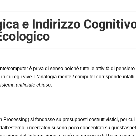
ica e Indirizzo Cognitiv
Ecologico
e/computer è priva di senso poiché tutte le attività di pensiero
in cui egli vive. L'analogia mente / computer corrisponde infatti
istema artificiale chiuso
.
Processing) si fondasse su presupposti costruttivistici, per cui
ll'esterno, i ricercatori si sono poco concentrati su quest'aspet
orazione dell'informazione, e cioè sui processi dal basso verso l